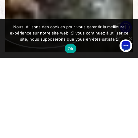
Nous utilisons des cookies pour vous garantir la meilleure
expérience sur notre site web. Si vous continuez à utiliser ce
site, nous supposerons que vous en êtes satisfait.
Ok
>
Accueil
Agenda
Affiner votre recherche
Dates
Aujourd 'hui (2)
Ce week-end (1)