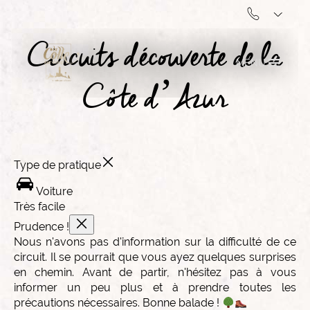
À proximité
Choix du fond de carte
>
Accueil
Circuits découverte de la Côte d’Azur
Circuits découverte de la
MENU
Côte d’Azur
Type de pratique
Voiture
Très facile
Prudence !
Nous n'avons pas d'information sur la difficulté de ce
circuit. Il se pourrait que vous ayez quelques surprises
en chemin. Avant de partir, n'hésitez pas à vous
informer un peu plus et à prendre toutes les
précautions nécessaires. Bonne balade !