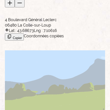
4 Boulevard Général Leclerc
06480 La Colle-sur-Loup
Lat : 43.68673
Lng : 7.10616
Coordonnées copiées
Copier