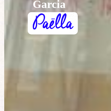
Garcia
Paëlla